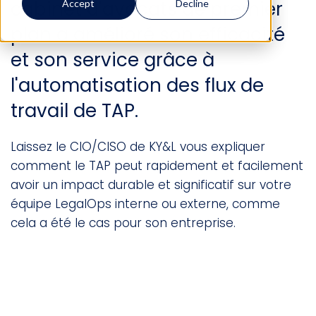
cabinet d'avocats de premier
Accept
Decline
plan a amélioré son efficacité
et son service grâce à
l'automatisation des flux de
travail de TAP.
Laissez le CIO/CISO de KY&L vous expliquer
comment le TAP peut rapidement et facilement
avoir un impact durable et significatif sur votre
équipe LegalOps interne ou externe, comme
cela a été le cas pour son entreprise.