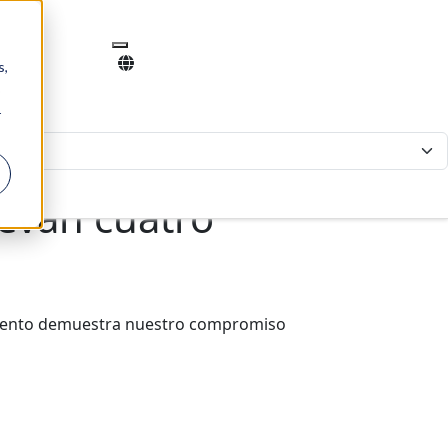
s,
r
levan cuatro
imiento demuestra nuestro compromiso