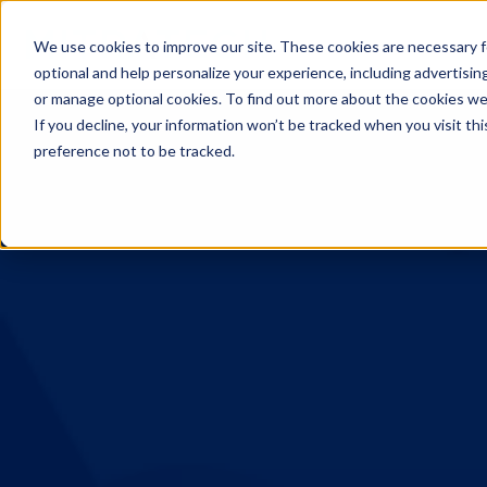
We use cookies to improve our site. These cookies are necessary f
optional and help personalize your experience, including advertising 
or manage optional cookies. To find out more about the cookies we
If you decline, your information won’t be tracked when you visit th
preference not to be tracked.