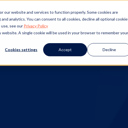
工业
解决方案
产品
客户成功
资源
活
or our website and services to function properly. Some cookies are
and analytics. You can consent to all cookies, decline all optional cookie
 use, see our
Privacy Policy
is website. A single cookie will be used in your browser to remember you
Cookies settings
Accept
Decline