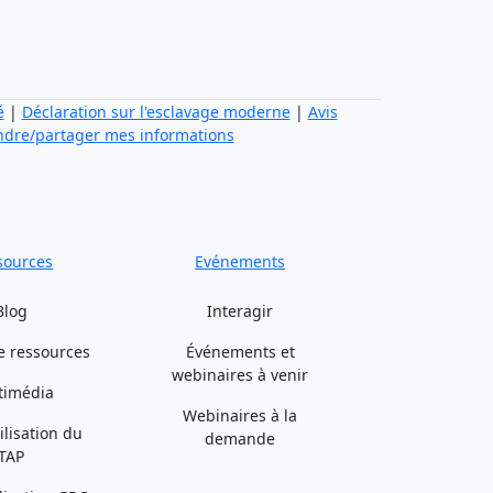
é
|
Déclaration sur l'esclavage moderne
|
Avis
ndre/partager mes informations
sources
Evénements
Blog
Interagir
e ressources
Événements et
webinaires à venir
timédia
Webinaires à la
ilisation du
demande
TAP