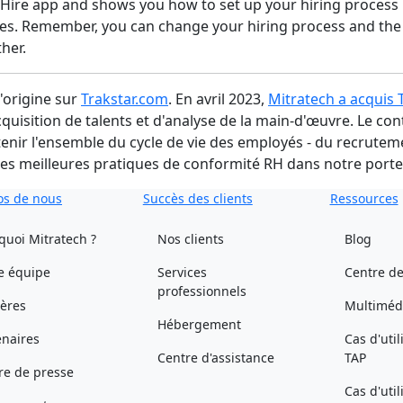
 Hire app and shows you how to set up your hiring process
ges. Remember, you can change your hiring process and the
her.
l'origine sur
Trakstar.com
. En avril 2023,
Mitratech a acquis 
quisition de talents et d'analyse de la main-d'œuvre. Le con
nir l'ensemble du cycle de vie des employés - du recrutemen
des meilleures pratiques de conformité RH dans notre porte
os de nous
Succès des clients
Ressources
quoi Mitratech ?
Nos clients
Blog
e équipe
Services
Centre de
professionnels
ières
Multiméd
Hébergement
enaires
Cas d'util
Centre d'assistance
TAP
re de presse
Cas d'uti