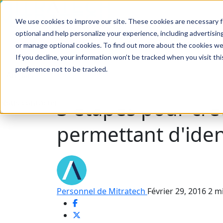
We use cookies to improve our site. These cookies are necessary f
Recherche
optional and help personalize your experience, including advertising 
Industries
Solutions
Produits
Succès des c
or manage optional cookies. To find out more about the cookies we
If you decline, your information won’t be tracked when you visit th
preference not to be tracked.
Recherche
3 étapes pour cr
Nous contacter
permettant d'ident
Personnel de Mitratech
Février 29, 2016
2 mi