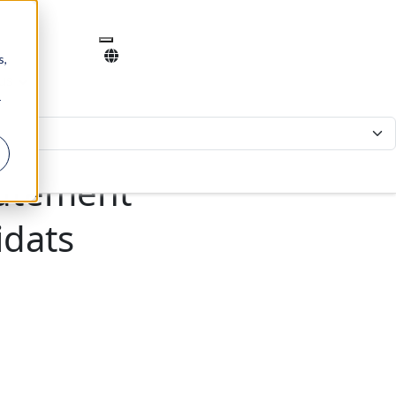
s,
us
r
rutement
idats