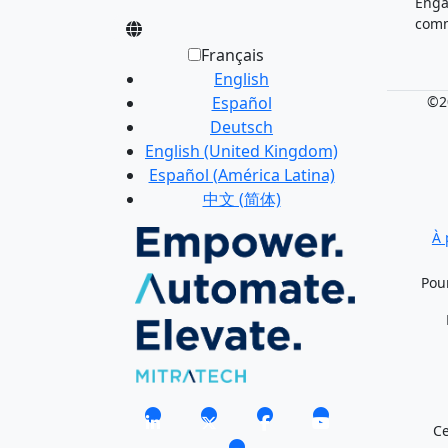
Eng
comm
Français
English
Español
©20
Deutsch
English (United Kingdom)
Español (América Latina)
中文 (简体)
À 
Pou
Ce