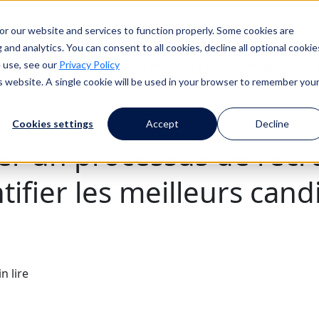
or our website and services to function properly. Some cookies are
and analytics. You can consent to all cookies, decline all optional cookie
lients
Ressources
Evénements
À propos de no
 use, see our
Privacy Policy
is website. A single cookie will be used in your browser to remember you
Cookies settings
Accept
Decline
éer un processus de rec
ifier les meilleurs cand
n lire