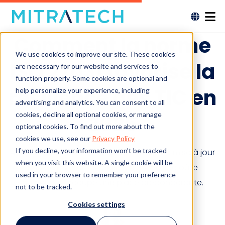
Comment la norme
We use cookies to improve our site. These cookies
ISO 27031 favorise la
are necessary for our website and services to
function properly. Some cookies are optional and
résilience des TIC en
help personalize your experience, including
advertising and analytics. You can consent to all
cookies, decline all optional cookies, or manage
2025
optional cookies. To find out more about the
cookies we use, see our
Privacy Policy
If you decline, your information won’t be tracked
Après 14 ans, la norme ISO/IEC 27031 a été mise à jour
when you visit this website. A single cookie will be
afin de refléter les réalités d'un monde où le
used in your browser to remember your preference
numérique occupe une place prépondérante.
not to be tracked.
Cookies settings