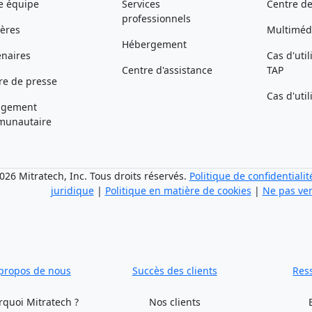
e équipe
Services
Centre de
professionnels
ières
Multiméd
Hébergement
enaires
Cas d'util
Centre d'assistance
TAP
re de presse
Cas d'uti
agement
unautaire
26 Mitratech, Inc. Tous droits réservés.
Politique de confidentialit
juridique
|
Politique en matière de cookies
|
Ne pas ve
propos de nous
Succès des clients
Res
rquoi Mitratech ?
Nos clients