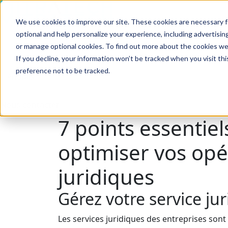
We use cookies to improve our site. These cookies are necessary f
Recherche
optional and help personalize your experience, including advertising 
Industries
Solutions
Produits
Succès des c
or manage optional cookies. To find out more about the cookies we
If you decline, your information won’t be tracked when you visit th
preference not to be tracked.
Recherche
Livre électronique
Nous contacter
7 points essentie
optimiser vos opé
juridiques
Gérez votre service j
Les services juridiques des entreprises son