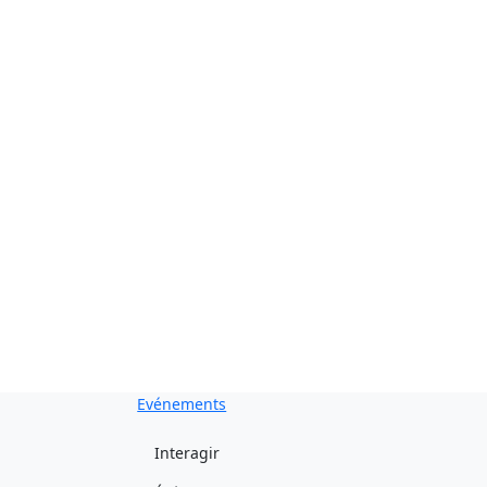
e exemplaire gratuit dès aujourd'hui !
Evénements
Interagir