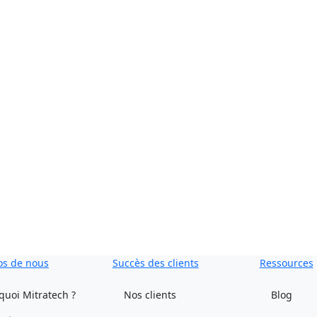
s ?
les incontournables des opérations juridiques. Obtenez votr
os de nous
Succès des clients
Ressources
quoi Mitratech ?
Nos clients
Blog