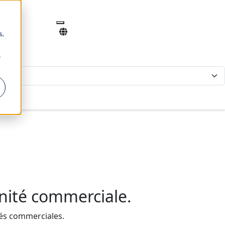
s,
us
r
unité commerciale.
tés commerciales.