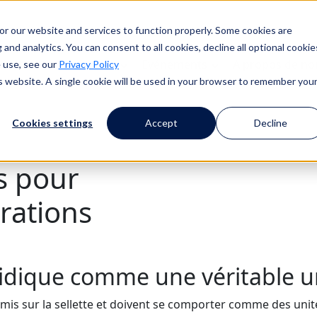
or our website and services to function properly. Some cookies are
and analytics. You can consent to all cookies, decline all optional cookie
lients
Ressources
Evénements
À propos de no
 use, see our
Privacy Policy
is website. A single cookie will be used in your browser to remember you
Cookies settings
Accept
Decline
ls pour
rations
uridique comme une véritable 
t mis sur la sellette et doivent se comporter comme des uni