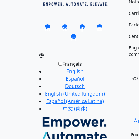
Notr
Carr
Part
Cent
Eng
comm
Français
English
Español
©20
Deutsch
English (United Kingdom)
Español (América Latina)
中文 (简体)
À 
Pou