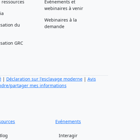
 ressources
Événements et
webinaires à venir
ia
Webinaires à la
isation du
demande
lisation GRC
é
|
Déclaration sur l'esclavage moderne
|
Avis
ndre/partager mes informations
sources
Evénements
Blog
Interagir