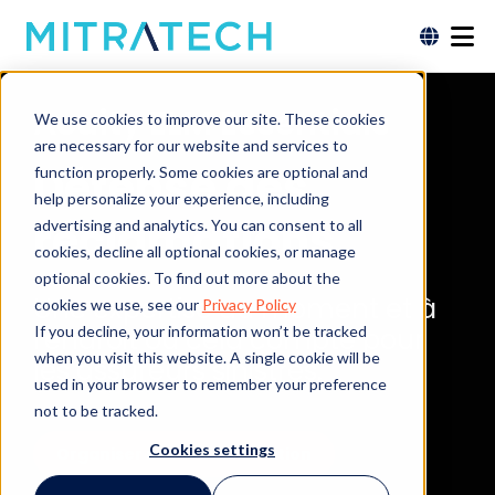
Acuity ELM Essentials
We use cookies to improve our site. These cookies
are necessary for our website and services to
Défense des
function properly. Some cookies are optional and
help personalize your experience, including
réclamations
advertising and analytics. You can consent to all
cookies, decline all optional cookies, or manage
optional cookies. To find out more about the
Une expertise au moment et à
cookies we use, see our
Privacy Policy
If you decline, your information won’t be tracked
l'endroit où cela compte pour
when you visit this website. A single cookie will be
les assureurs sinistres.
used in your browser to remember your preference
not to be tracked.
Cookies settings
Organiser une démonstration