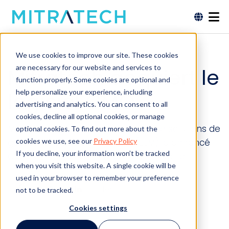
We use cookies to improve our site. These cookies
are necessary for our website and services to
Mitratech acquiert le
function properly. Some cookies are optional and
help personalize your experience, including
logiciel CMO
advertising and analytics. You can consent to all
cookies, decline all optional cookies, or manage
Mitratech, le principal fournisseur de solutions de
optional cookies. To find out more about the
cookies we use, see our
Privacy Policy
gestion juridique d'entreprise (ELM), a annoncé
If you decline, your information won’t be tracked
aujourd'hui l'acquisition de CMO Software.
when you visit this website. A single cookie will be
used in your browser to remember your preference
not to be tracked.
0
0
Cookies settings