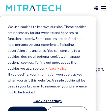
We use cookies to improve our site. These cookies
are necessary for our website and services to
Mitratech erwirbt
function properly. Some cookies are optional and
help personalize your experience, including
CMO-Software
advertising and analytics. You can consent to all
cookies, decline all optional cookies, or manage
Mitratech, der marktführende Anbieter von
optional cookies. To find out more about the
cookies we use, see our
Privacy Policy
Enterprise Legal Management (ELM)-Lösungen,
If you decline, your information won’t be tracked
hat heute die Übernahme von CMO Software
when you visit this website. A single cookie will be
bekannt gegeben.
used in your browser to remember your preference
not to be tracked.
Cookies settings
0
0