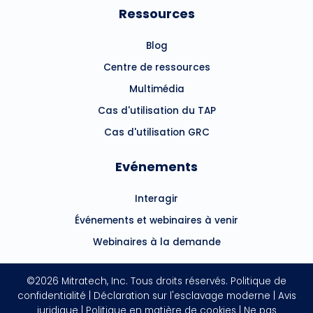
Ressources
Blog
Centre de ressources
Multimédia
Cas d'utilisation du TAP
Cas d'utilisation GRC
Evénements
Interagir
Événements et webinaires à venir
Webinaires à la demande
©2026 Mitratech, Inc. Tous droits réservés.
Politique de
confidentialité
|
Déclaration sur l'esclavage moderne
|
Avis
juridique
|
Politique en matière de cookies
|
Ne pas