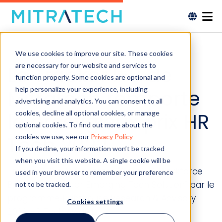
We use cookies to improve our site. These cookies
are necessary for our website and services to
Le Tracker I-9 de
function properly. Some cookies are optional and
help personalize your experience, including
Mitratech remporte
advertising and analytics. You can consent to all
le prestigieux prix HR
cookies, decline all optional cookies, or manage
optional cookies. To find out more about the
Tech 2022
cookies we use, see our
Privacy Policy
If you decline, your information won’t be tracked
when you visit this website. A single cookie will be
Tracker I-9 a été nommé "Core HR/Workforce
used in your browser to remember your preference
Best Innovative or Emerging Tech Solution" par le
not to be tracked.
programme Lighthouse Research & Advisory
Cookies settings
2022 HR Tech Awards.