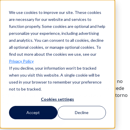
We use cookies to improve our site. These cookies
Buscar en
are necessary for our website and services to
function properly. Some cookies are optional and help
personalize your experience, including advertising
and analytics. You can consent to all cookies, decline
Buscar en
all optional cookies, or manage optional cookies. To
find out more about the cookies we use, see our
Gestión de contratos y
Privacy Policy
documentos
If you decline, your information won’t be tracked
when you visit this website. A single cookie will be
La gestión de contratos y documentos contractuales no
used in your browser to remember your preference
tiene por qué ser complicada... La automatización puede
not to be tracked.
optimizar las cargas de trabajo y proporcionar un retorno
Cookies settings
de la inversión casi instantáneo.
Accept
Decline
Contactar con un experto