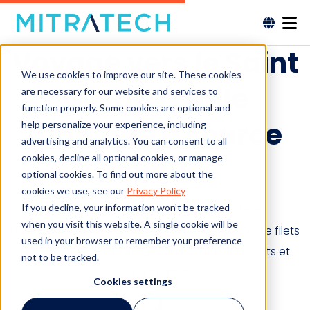
Voyage vers le Saint
We use cookies to improve our site. These cookies
Graal : La pile
are necessary for our website and services to
function properly. Some cookies are optional and
juridique à source
help personalize your experience, including
advertising and analytics. You can consent to all
cookies, decline all optional cookies, or manage
unique
optional cookies. To find out more about the
cookies we use, see our
Privacy Policy
If you decline, your information won’t be tracked
Les professionnels du droit pèsent dans
when you visit this website. A single cookie will be
l'identification des risques et la mise en place de filets
used in your browser to remember your preference
de sécurité pour protéger au mieux leurs clients et
not to be tracked.
leur entreprise.
Cookies settings