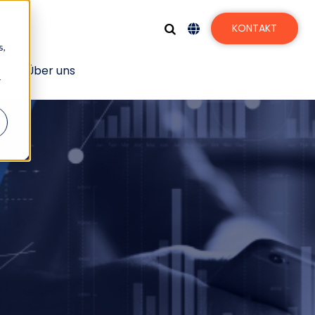
KONTAKT
s,
n
Über uns
r