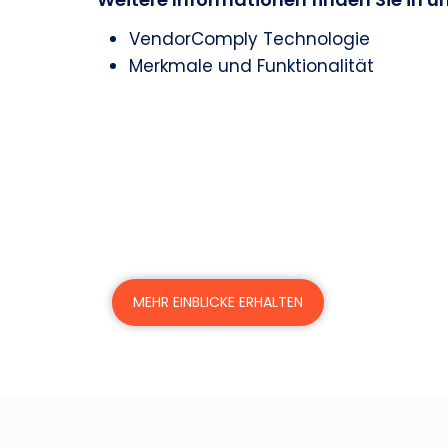
VendorComply Technologie
Merkmale und Funktionalität
Suchen Sie weitere re
Erfahren Sie in unseren monatlichen
Expertenteam bietet!
MEHR EINBLICKE ERHALTEN