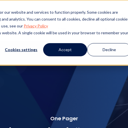
or our website and services to function properly. Some cookies are
and analytics. You can consent to all cookies, decline all optional cookie
 use, see our
Privacy Policy
kte
Kundenerfolg
Ressourcen
Veranstaltunge
is website. A single cookie will be used in your browser to remember you
Cookies settings
Accept
Decline
One Pager