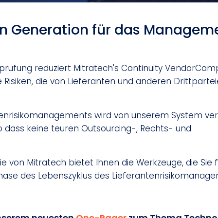
en Generation für das Managem
sprüfung reduziert Mitratech's Continuity VendorCom
Risiken, die von Lieferanten und anderen Drittparte
tenrisikomanagements wird von unserem System verf
o dass keine teuren Outsourcing-, Rechts- und
 von Mitratech bietet Ihnen die Werkzeuge, die Sie 
Phase des Lebenszyklus des Lieferantenrisikomanag
unserem neuesten
One-Pager
zum Thema Technol