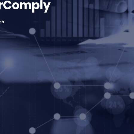
orComply
ch.