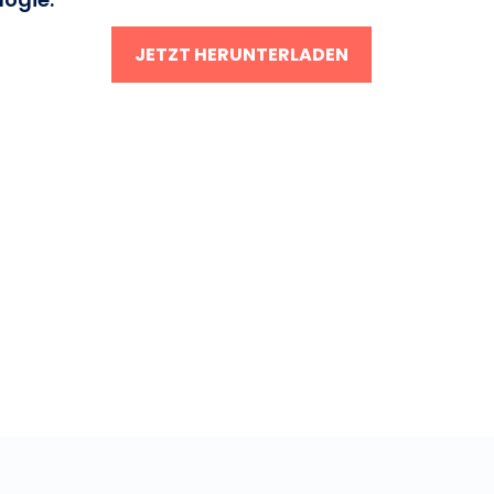
JETZT HERUNTERLADEN
ntinuity?
mäßigen Nutzen, den dieses