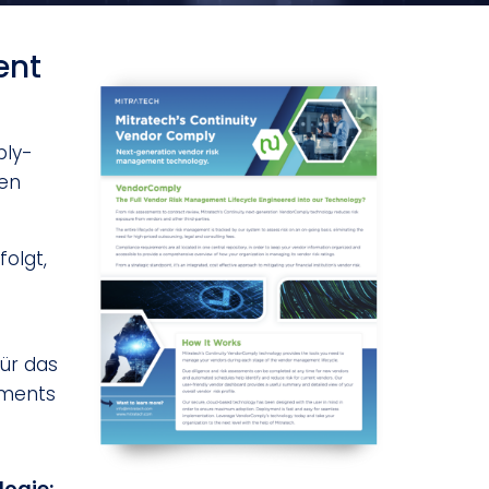
ent
ply-
ien
olgt,
für das
ements
ogie: