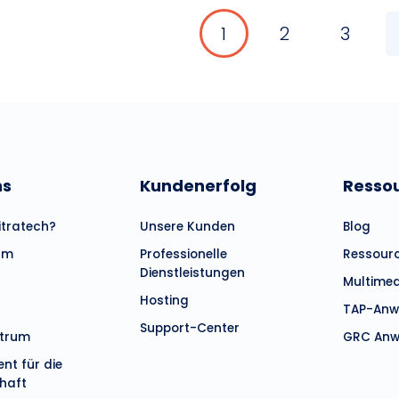
1
2
3
Pagin
ns
Kundenerfolg
Resso
tratech?
Unsere Kunden
Blog
am
Professionelle
Ressour
Dienstleistungen
Multime
Hosting
TAP-Anw
Support-Center
ntrum
GRC Anw
t für die
haft