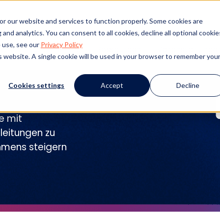
or our website and services to function properly. Some cookies are
and analytics. You can consent to all cookies, decline all optional cookie
 use, see our
Privacy Policy
kte
Kundenerfolg
Ressourcen
Veranstaltunge
is website. A single cookie will be used in your browser to remember you
Cookies settings
Accept
Decline
e mit
leitungen zu
ehmens steigern