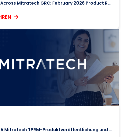
What’s Next Across Mitratech GRC: February 2026 Product Roadmap & Release Highlights
HREN
Oktober 2025 Mitratech TPRM-Produktveröffentlichung und Aktualisierung der Roadmap