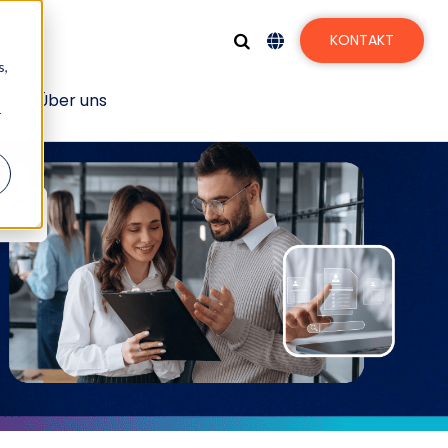
KONTAKT
s,
n
Über uns
r