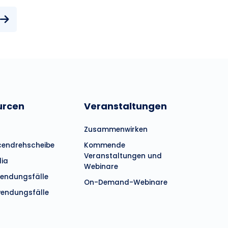
ierung
urcen
Veranstaltungen
Zusammenwirken
cendrehscheibe
Kommende
Veranstaltungen und
dia
Webinare
endungsfälle
On-Demand-Webinare
endungsfälle