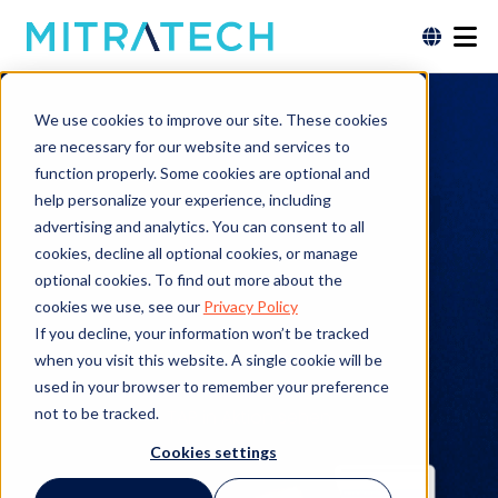
Mitratech TAP
We use cookies to improve our site. These cookies
Arbeitsablauf-
are necessary for our website and services to
function properly. Some cookies are optional and
Automatisierung
help personalize your experience, including
advertising and analytics. You can consent to all
cookies, decline all optional cookies, or manage
Die No-Code-Lösung zur Automatisierung von
optional cookies. To find out more about the
Arbeitsabläufen mit KI-Unterstützung, mit der sich
cookies we use, see our
Privacy Policy
umfangreiche Arbeitsprozesse in optimierte digitale
If you decline, your information won’t be tracked
when you visit this website. A single cookie will be
Abläufe umwandeln lassen.
used in your browser to remember your preference
not to be tracked.
TAP in Aktion sehen
Cookies settings