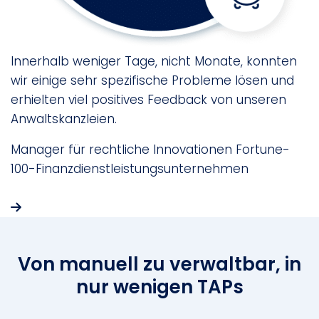
Innerhalb weniger Tage, nicht Monate, konnten
D
wir einige sehr spezifische Probleme lösen und
d
erhielten viel positives Feedback von unseren
r
Anwaltskanzleien.
P
k
Manager für rechtliche Innovationen
Fortune-
h
100-Finanzdienstleistungsunternehmen
L
Von manuell zu verwaltbar, in
nur wenigen TAPs