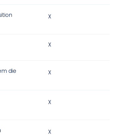
ition
X
X
em die
X
X
n
X