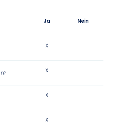
Ja
Nein
X
X
nn?
X
X