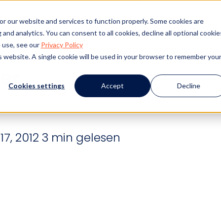
or our website and services to function properly. Some cookies are
and analytics. You can consent to all cookies, decline all optional cookie
ste für die Personalb
 use, see our
Privacy Policy
kte
Kundenerfolg
Ressourcen
Veranstaltunge
is website. A single cookie will be used in your browser to remember you
er
Cookies settings
Accept
Decline
17, 2012
3 min gelesen