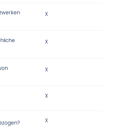
tzwerken
X
chliche
X
 von
X
X
X
bezogen?