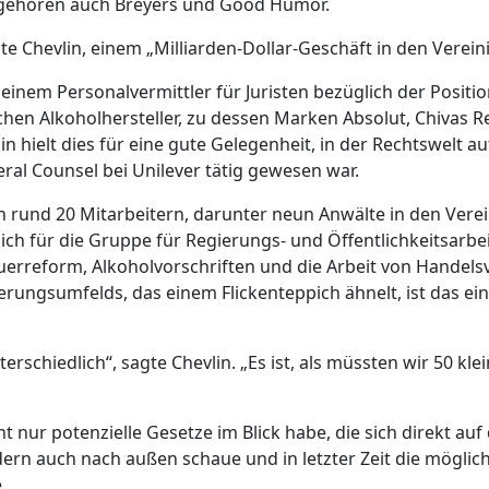
ehören auch Breyers und Good Humor.
e Chevlin, einem „Milliarden-Dollar-Geschäft in den Verein
 einem Personalvermittler für Juristen bezüglich der Positio
hen Alkoholhersteller, zu dessen Marken Absolut, Chivas Re
 hielt dies für eine gute Gelegenheit, in der Rechtswelt au
ral Counsel bei Unilever tätig gewesen war.
on rund 20 Mitarbeitern, darunter neun Anwälte in den Vere
ich für die Gruppe für Regierungs- und Öffentlichkeitsarbe
euerreform, Alkoholvorschriften und die Arbeit von Handel
ierungsumfelds, das einem Flickenteppich ähnelt, ist das e
rschiedlich“, sagte Chevlin. „Es ist, als müssten wir 50 kle
t nur potenzielle Gesetze im Blick habe, die sich direkt au
ern auch nach außen schaue und in letzter Zeit die mögli
.