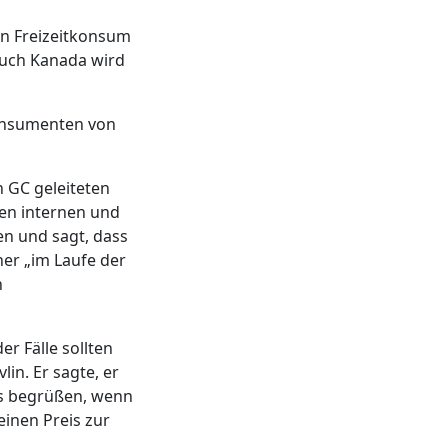
en Freizeitkonsum
Auch Kanada wird
konsumenten von
n GC geleiteten
en internen und
en und sagt, dass
ner „im Laufe der
n
r Fälle sollten
in. Er sagte, er
es begrüßen, wenn
einen Preis zur