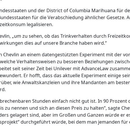
ndesstaaten und der District of Columbia Marihuana für d
e Bundesstaaten für die Verabschiedung ähnlicher Gesetze. 
zeitkonsum legalisieren.
evlin, „um zu sehen, ob das Trinkverhalten durch Freizeit
wirkungen dies auf unsere Branche haben wird.“
von Chevlin an einem datengestützten Experiment mit der vo
 welche Verhaltensweisen zu besseren Beziehungen zwisch
beitet seit seiner Zeit bei Unilever mit AdvanceLaw zusamm
ewundert. Er hofft, dass das aktuelle Experiment einige sei
arüber, wie Anwaltskanzleien und ihre Mandanten am beste
rd.
rechenbaren Stunden einfach nicht gut ist. In 90 Prozent de
is zu nennen und sich an diesen Preis zu halten“, sagte Chevl
ders gelagert sind, aber im Großen und Ganzen würde er 
ngsprojekt“ durchgeführt würde, bei dem man jemanden für 