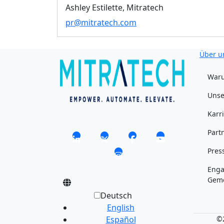
Ashley Estilette, Mitratech
pr@mitratech.com
Über u
Waru
Unse
Karr
Part
Pres
Enga
Geme
Deutsch
English
Español
©2