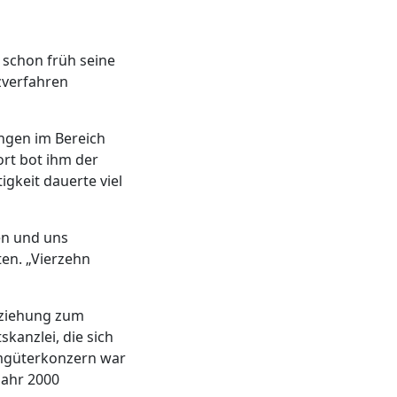
 schon früh seine
zverfahren
ungen im Bereich
rt bot ihm der
gkeit dauerte viel
gen und uns
ten. „Vierzehn
eziehung zum
skanzlei, die sich
sumgüterkonzern war
Jahr 2000