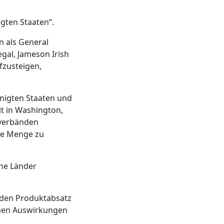
igten Staaten“.
n als General
gal, Jameson Irish
fzusteigen,
inigten Staaten und
it in Washington,
sverbänden
ine Menge zu
ine Länder
f den Produktabsatz
chen Auswirkungen