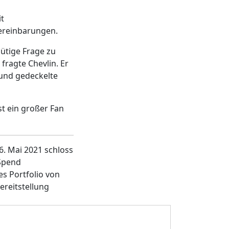
it
ereinbarungen.
ütige Frage zu
fragte Chevlin. Er
 und gedeckelte
st ein großer Fan
6. Mai 2021 schloss
Spend
s Portfolio von
ereitstellung