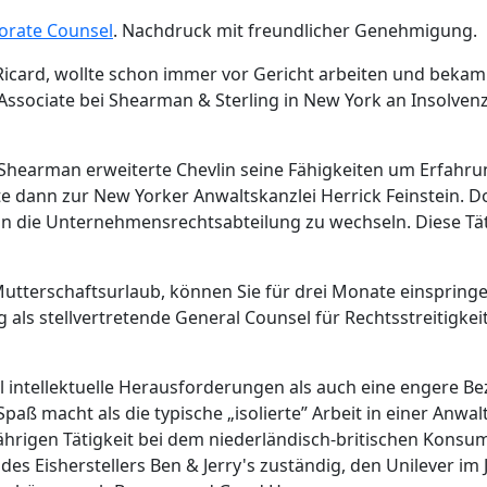
orate Counsel
. Nachdruck mit freundlicher Genehmigung.
Ricard, wollte schon immer vor Gericht arbeiten und bekam
 Associate bei Shearman & Sterling in New York an Insolven
 Shearman erweiterte Chevlin seine Fähigkeiten um Erfahr
ann zur New Yorker Anwaltskanzlei Herrick Feinstein. Do
in die Unternehmensrechtsabteilung zu wechseln. Diese Täti
n Mutterschaftsurlaub, können Sie für drei Monate einsprin
eg als stellvertretende General Counsel für Rechtsstreitigkei
l intellektuelle Herausforderungen als auch eine engere B
ß macht als die typische „isolierte” Arbeit in einer Anwalt
-jährigen Tätigkeit bei dem niederländisch-britischen Kon
des Eisherstellers Ben & Jerry's zuständig, den Unilever im 