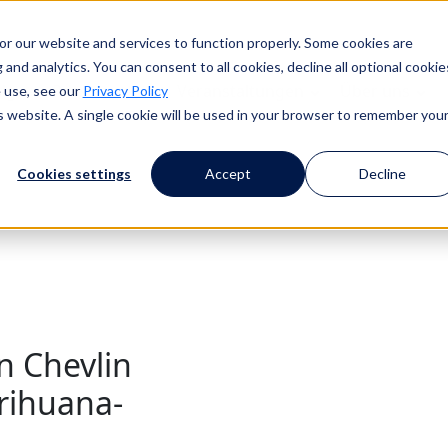
or our website and services to function properly. Some cookies are
and analytics. You can consent to all cookies, decline all optional cookie
lg
Ressourcen
Veranstaltungen
Über uns
 use, see our
Privacy Policy
is website. A single cookie will be used in your browser to remember you
Cookies settings
Accept
Decline
n Chevlin
rihuana-