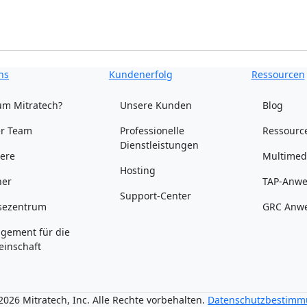
ns
Kundenerfolg
Ressourcen
m Mitratech?
Unsere Kunden
Blog
r Team
Professionelle
Ressourc
Dienstleistungen
iere
Multimed
Hosting
ner
TAP-Anwe
Support-Center
sezentrum
GRC Anwe
gement für die
inschaft
026 Mitratech, Inc. Alle Rechte vorbehalten.
Datenschutzbestim