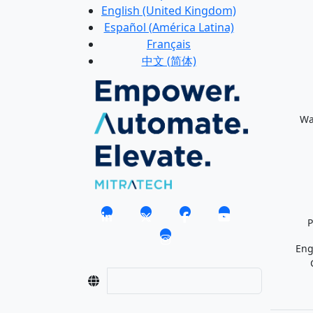
English (United Kingdom)
Español (América Latina)
Français
中文 (简体)
Wa
Eng