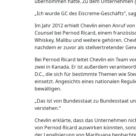
übernommen hatte. Zu dem Unternehmen g
„Ich wurde GC des Eiscreme-Geschäfts“, sagt
Im Jahr 2012 erhielt Chevlin einen Anruf von
Counsel bei Pernod Ricard, einem französisc
Whiskey, Malibu und weitere gehören. Chevlin
nachdem er zuvor als stellvertretender Gene
Bei Pernod Ricard leitet Chevlin ein Team v
zwei in Kanada. Er ist außerdem verantwortl
D.C., die sich für bestimmte Themen wie St
einsetzt. Angesichts eines nationalen Regul
bewältigen.
„Das ist von Bundesstaat zu Bundesstaat unte
verstehen.“
Chevlin erklärte, dass das Unternehmen nich
von Pernod Ricard auswirken könnten, sond
der Legalisierung von Marihuana beobachte