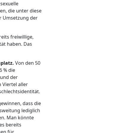
sexuelle
n, die unter diese
ur Umsetzung der
ts freiwillige,
tät haben. Das
platz.
Von den 50
6 % die
rund der
Viertel aller
chlechtsidentität.
ewinnen, dass die
weitung lediglich
llen. Man könnte
es bereits
gen für