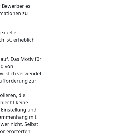
r Bewerber es
ormationen zu
exuelle
 ist, erheblich
auf. Das Motiv für
ng von
wirklich verwendet.
Aufforderung zur
olieren, die
chlecht keine
Einstellung und
Zusammenhang mit
wer nicht. Selbst
vor erörterten