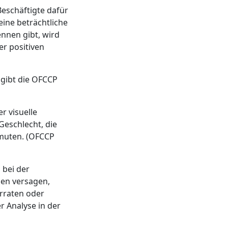
eschäftigte dafür
eine beträchtliche
nnen gibt, wird
er positiven
 gibt die OFCCP
r visuelle
eschlecht, die
rmuten. (OFCCP
 bei der
den versagen,
rraten oder
 Analyse in der