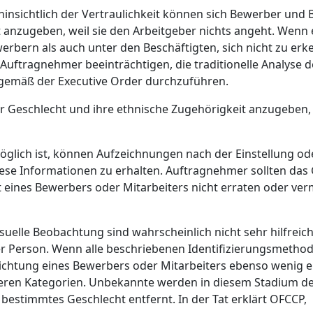
nsichtlich der Vertraulichkeit können sich Bewerber und B
t anzugeben, weil sie den Arbeitgeber nichts angeht. Wenn 
rbern als auch unter den Beschäftigten, sich nicht zu erke
 Auftragnehmer beeinträchtigen, die traditionelle Analyse d
gemäß der Executive Order durchzuführen.
hr Geschlecht und ihre ethnische Zugehörigkeit anzugeben,
öglich ist, können Aufzeichnungen nach der Einstellung ode
e Informationen zu erhalten. Auftragnehmer sollten das G
t eines Bewerbers oder Mitarbeiters nicht erraten oder ve
uelle Beobachtung sind wahrscheinlich nicht sehr hilfreich
r Person. Wenn alle beschriebenen Identifizierungsmetho
richtung eines Bewerbers oder Mitarbeiters ebenso wenig e
eren Kategorien. Unbekannte werden in diesem Stadium der
bestimmtes Geschlecht entfernt. In der Tat erklärt OFCCP,