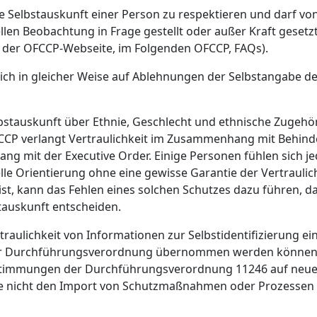
e Selbstauskunft einer Person zu respektieren und darf vo
llen Beobachtung in Frage gestellt oder außer Kraft gesetz
uf der OFCCP-Webseite, im Folgenden OFCCP, FAQs).
ch in gleicher Weise auf Ablehnungen der Selbstangabe de
lbstauskunft über Ethnie, Geschlecht und ethnische Zugehö
e OFCCP verlangt Vertraulichkeit im Zusammenhang mit Behin
g mit der Executive Order. Einige Personen fühlen sich j
lle Orientierung ohne eine gewisse Garantie der Vertraulich
 ist, kann das Fehlen eines solchen Schutzes dazu führen, d
tauskunft entscheiden.
ertraulichkeit von Informationen zur Selbstidentifizierung e
 der Durchführungsverordnung übernommen werden können.
estimmungen der Durchführungsverordnung 11246 auf neue
sie nicht den Import von Schutzmaßnahmen oder Prozessen 