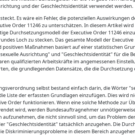
srichtung und der Geschlechtsidentität verwendet werden.
l steckt. Es wäre ein Fehler, die potenziellen Auswirkungen 
ive Order 11246 zu unterschätzen. In diesem Artikel wird 
eitige Durchsetzungsmodell der Executive Order 11246 ein
n rundes Loch zu stecken. Das gesamte Modell der Executive 
 positiven Maßnahmen basiert auf einer statistischen Grun
 "sexuelle Ausrichtung" und "Geschlechtsidentität" für die 
ren qualifizierten Arbeitskräfte im angemessenen Einstel
ten, die grundlegenden Datensätze, die die Durchsetzung 
sverordnung selbst bestand einfach darin, die Wörter "se
die Liste der erfassten Grundlagen einzufügen. Dies wird n
ve Order funktionieren. Wenn eine solche Methode zur Üb
endet wird, werden Bundesauftragnehmer unnötigerweise 
aufzunehmen, die nicht sinnvoll sind, um das Problem de
er "Geschlechtsidentität" tatsächlich anzugehen. Die Durch
 die Diskriminierungsprobleme in diesem Bereich anzugehen