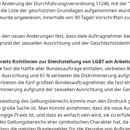
ine Änderung der Durchführungsverordnung 11246, mit der "
n die Liste der geschützten Grundlagen aufgenommen wurde
 wurde angewiesen, innerhalb von 90 Tagen Vorschriften z
u den neuen Änderungen fest, dass viele Auftragnehmer berei
rund der sexuellen Ausrichtung und der Geschlechtsidenti
its Richtlinien zur Gleichstellung von LGBT am Arbeits
ast die Hälfte aller Bundesaufträge entfallen, verbieten 8
 Ausrichtung und 61 % verbieten die Diskriminierung aufg
rbieten die fünf größten Bundesauftragnehmer, die fast ein 
iminierung aufgrund der sexuellen Ausrichtung und der Ges
sweitung des Geltungsbereichs könnte man den Eindruck g
große Sache ist. Man könnte annehmen, dass die neue Aus
ngige Praxis ist, und dass es einfach sein wird, sie zu erfü
des Geltungsbereichs eher symbolischen Charakter hat, da 
 dass die meisten Bundesgelder für die Vergabe von Aufträ