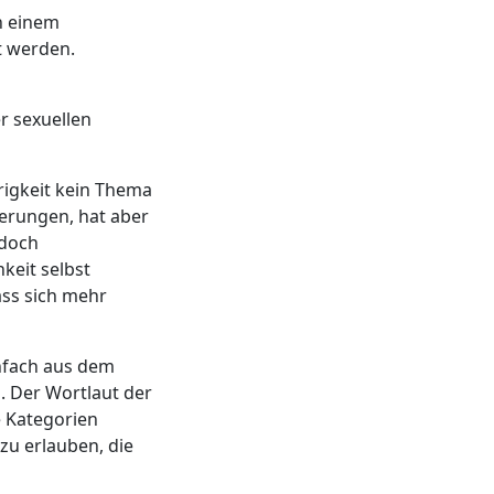
n einem
t werden.
r sexuellen
rigkeit kein Thema
derungen, hat aber
edoch
keit selbst
ass sich mehr
infach aus dem
 Der Wortlaut der
 Kategorien
zu erlauben, die