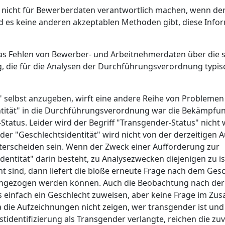
nicht für Bewerberdaten verantwortlich machen, wenn de
 und es keine anderen akzeptablen Methoden gibt, diese Inf
s Fehlen von Bewerber- und Arbeitnehmerdaten über die s
, die für die Analysen der Durchführungsverordnung typisch
" selbst anzugeben, wirft eine andere Reihe von Problemen 
ntität" in die Durchführungsverordnung war die Bekämpfu
atus. Leider wird der Begriff "Transgender-Status" nicht 
 der "Geschlechtsidentität" wird nicht von der derzeitigen 
nterscheiden sein. Wenn der Zweck einer Aufforderung zur
Identität" darin besteht, zu Analysezwecken diejenigen zu is
cht sind, dann liefert die bloße erneute Frage nach dem Ges
angezogen werden können. Auch die Beobachtung nach der 
ls einfach ein Geschlecht zuweisen, aber keine Frage im 
die Aufzeichnungen nicht zeigen, wer transgender ist und 
identifizierung als Transgender verlangte, reichen die zu