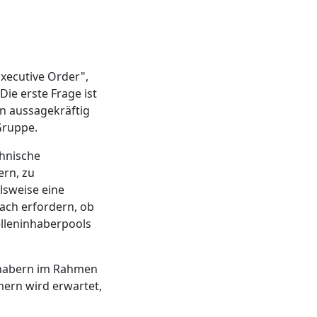
xecutive Order",
ie erste Frage ist
en aussagekräftig
Gruppe.
thnische
ern, zu
lsweise eine
ach erfordern, ob
elleninhaberpools
nhabern im Rahmen
mern wird erwartet,