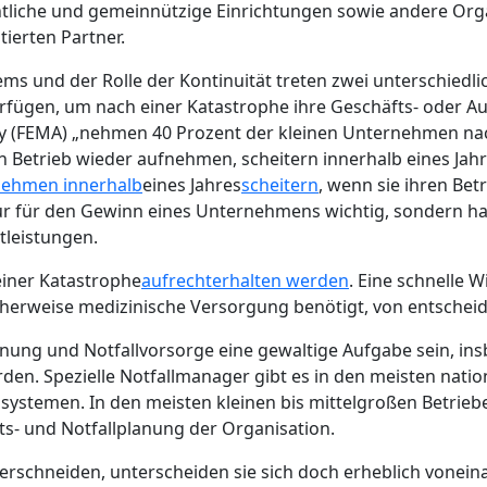
tliche und gemeinnützige Einrichtungen sowie andere Org
tierten Partner.
 und der Rolle der Kontinuität treten zwei unterschiedlich
ügen, um nach einer Katastrophe ihre Geschäfts- oder Au
(FEMA) „nehmen 40 Prozent der kleinen Unternehmen nach 
n Betrieb wieder aufnehmen, scheitern innerhalb eines Jahre
nehmen innerhalb
eines Jahres
scheitern
, wenn sie ihren Bet
nur für den Gewinn eines Unternehmens wichtig, sondern 
tleistungen.
einer Katastrophe
aufrechterhalten werden
. Eine schnelle 
licherweise medizinische Versorgung benötigt, von entsche
anung und Notfallvorsorge eine gewaltige Aufgabe sein, ins
rden. Spezielle Notfallmanager gibt es in den meisten nat
ssystemen. In den meisten kleinen bis mittelgroßen Betri
ts- und Notfallplanung der Organisation.
erschneiden, unterscheiden sie sich doch erheblich voneina