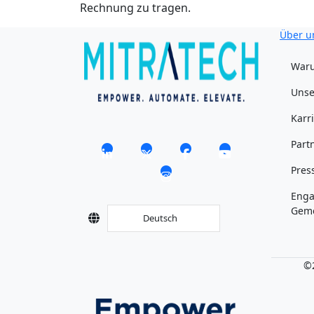
Rechnung zu tragen.
Über u
Waru
Unse
Karr
Part
Pres
Enga
Geme
Deutsch
©2