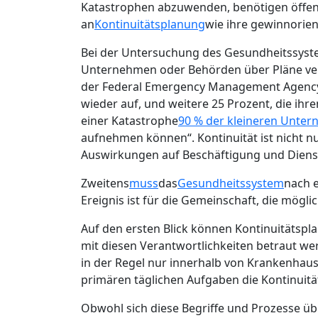
Katastrophen abzuwenden, benötigen öffen
an
Kontinuitätsplanung
wie ihre gewinnorien
Bei der Untersuchung des Gesundheitssystems
Unternehmen oder Behörden über Pläne verf
der Federal Emergency Management Agency 
wieder auf, und weitere 25 Prozent, die ihre
einer Katastrophe
90 % der kleineren Unter
aufnehmen können“. Kontinuität ist nicht 
Auswirkungen auf Beschäftigung und Diens
Zweitens
muss
das
Gesundheitssystem
nach 
Ereignis ist für die Gemeinschaft, die mög
Auf den ersten Blick können Kontinuitätspl
mit diesen Verantwortlichkeiten betraut we
in der Regel nur innerhalb von Krankenhau
primären täglichen Aufgaben die Kontinuitä
Obwohl sich diese Begriffe und Prozesse üb