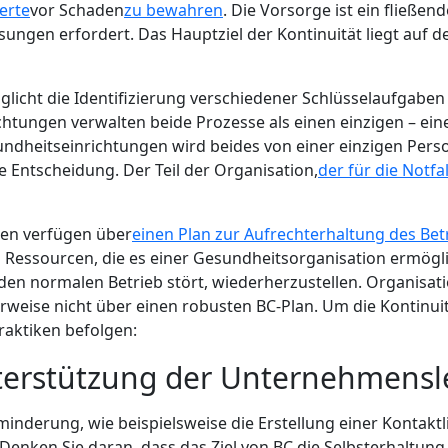
erte
vor Schaden
zu bewahren
. Die Vorsorge ist ein fließe
ungen erfordert. Das Hauptziel der Kontinuität liegt auf d
licht die Identifizierung verschiedener Schlüsselaufgab
htungen verwalten beide Prozesse als einen einzigen – ein
sundheitseinrichtungen wird beides von einer einzigen Perso
e Entscheidung. Der Teil der Organisation,
der für die Notfa
gen verfügen über
einen Plan zur Aufrechterhaltung des Bet
 Ressourcen, die es einer Gesundheitsorganisation ermögli
en normalen Betrieb stört, wiederherzustellen. Organisatio
rweise nicht über einen robusten BC-Plan. Um die Kontinuit
raktiken befolgen:
nterstützung der Unternehmensl
derung, wie beispielsweise die Erstellung einer Kontaktli
nken Sie daran, dass das Ziel von BC die Selbsterhaltung i