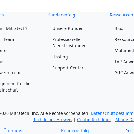
ns
Kundenerfolg
Ressourcen
m Mitratech?
Unsere Kunden
Blog
r Team
Professionelle
Ressourc
Dienstleistungen
iere
Multimed
Hosting
ner
TAP-Anwe
Support-Center
sezentrum
GRC Anwe
gement für die
inschaft
026 Mitratech, Inc. Alle Rechte vorbehalten.
Datenschutzbestim
Rechtlicher Hinweis
|
Cookie-Richtlinie
|
Meine Da
Über uns
Kundenerfolg
Res