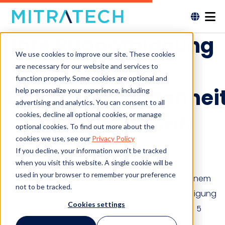
Ihre Budgetplanung
We use cookies to improve our site. These cookies
für
are necessary for our website and services to
function properly. Some cookies are optional and
Rechtsangelegenhei
help personalize your experience, including
advertising and analytics. You can consent to all
cookies, decline all optional cookies, or manage
für 2025 im Griff
optional cookies. To find out more about the
cookies we use, see our
Privacy Policy
haben
If you decline, your information won’t be tracked
when you visit this website. A single cookie will be
used in your browser to remember your preference
Bereiten Sie sich auf das Jahr 2025 vor - mit einem
not to be tracked.
strategischen Leitfaden für die frühzeitige Bewilligung
Cookies settings
Ihres Budgets für Rechtsangelegenheiten in 5
Schritten.