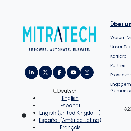
Über u
Warum Mi
Unser Te
Karriere
Partner
Presseze
Engageme
Deutsch
Gemeinsc
English
Español
©20
English (United Kingdom)
Español (América Latina)
Français