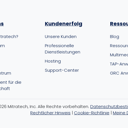
ns
Kundenerfolg
Resso
tratech?
Unsere Kunden
Blog
am
Professionelle
Ressour
Dienstleistungen
Multime
Hosting
TAP-Anw
Support-Center
ntrum
GRC Anw
nt für die
haft
26 Mitratech, Inc. Alle Rechte vorbehalten.
Datenschutzbes
Rechtlicher Hinweis
|
Cookie-Richtlinie
|
Meine 