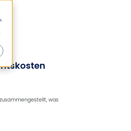
s,
r
chtskosten
r zusammengestellt, was