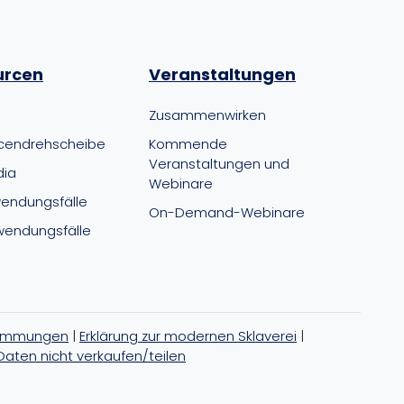
urcen
Veranstaltungen
Zusammenwirken
cendrehscheibe
Kommende
Veranstaltungen und
dia
Webinare
endungsfälle
On-Demand-Webinare
endungsfälle
timmungen
|
Erklärung zur modernen Sklaverei
|
Daten nicht verkaufen/teilen