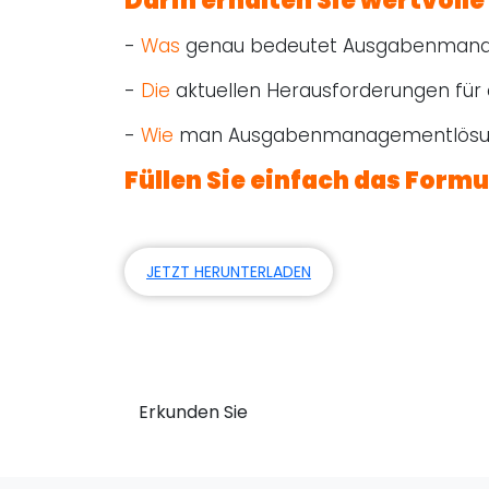
Darin erhalten Sie wertvolle 
-
Was
genau bedeutet Ausgabenmanage
-
Die
aktuellen Herausforderungen für
-
Wie
man Ausgabenmanagementlösunge
Füllen Sie einfach das Formu
JETZT HERUNTERLADEN
Besuchen Sie unseren B
Gewinnen Sie Einblicke und verwandeln S
Erkunden Sie