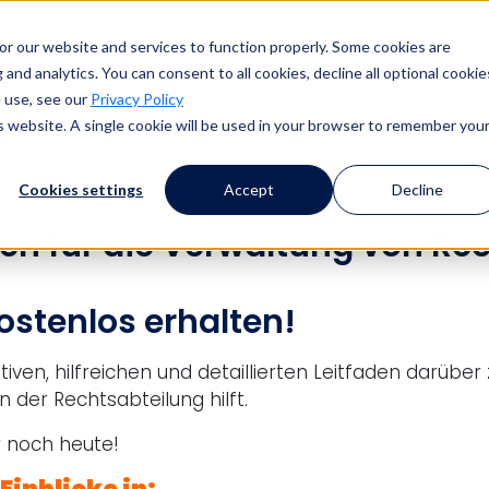
or our website and services to function properly. Some cookies are
and analytics. You can consent to all cookies, decline all optional cookie
 use, see our
Privacy Policy
is website. A single cookie will be used in your browser to remember you
Cookies settings
Accept
Decline
en für die Verwaltung von Re
ostenlos erhalten!
ven, hilfreichen und detaillierten Leitfaden darübe
der Rechtsabteilung hilft.
r noch heute!