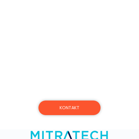
Unser Fokus? Auf
Ihren Erfolg.
Vereinbaren Sie einen Termin für eine Demo,
oder erfahren Sie mehr über die Produkte,
Dienstleistungen und das Engagement von
Mitratech.
KONTAKT