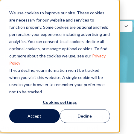
We use cookies to improve our site. These cookies
are necessary for our website and services to
function properly. Some cookies are optional and help
personalize your experience, including advertising and
On-Demand-Webinar
analytics. You can consent to all cookies, decline all
optional cookies, or manage optional cookies. To find
HR-Compliance in einer Welt
out more about the cookies we use, see our
Privacy
Policy
nach der Pandemie
If you decline, your information won’t be tracked
when you visit this website. A single cookie will be
used in your browser to remember your preference
not to be tracked.
Cookies settings
Die Welt hat sich aufgrund der
Accept
Decline
Pandemie verändert, und