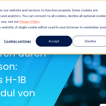
or our website and services to function properly. Some cookies are
and analytics. You can consent to all cookies, decline all optional cookie
 use, see our
Privacy Policy
kte
Kundenerfolg
Ressourcen
Veranstaltunge
is website. A single cookie will be used in your browser to remember you
Cookies settings
Accept
Decline
eren durch
son:
s H-1B
dul von