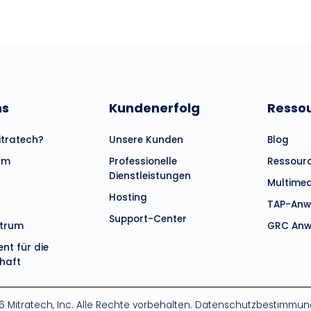
ns
Kundenerfolg
Resso
tratech?
Unsere Kunden
Blog
am
Professionelle
Ressour
Dienstleistungen
Multime
Hosting
TAP-Anw
Support-Center
ntrum
GRC Anw
t für die
haft
 Mitratech, Inc. Alle Rechte vorbehalten.
Datenschutzbestimmun