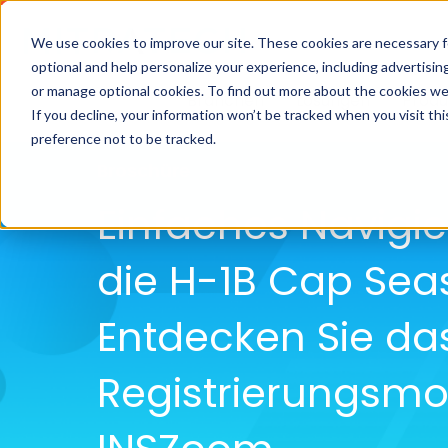
We use cookies to improve our site. These cookies are necessary f
optional and help personalize your experience, including advertising 
or manage optional cookies. To find out more about the cookies we
Branchen
Lösungen
Produ
If you decline, your information won’t be tracked when you visit th
preference not to be tracked.
Broschüre
Einfaches Navigi
die H-1B Cap Sea
Entdecken Sie da
Registrierungsmo