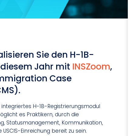
lisieren Sie den H-1B-
n diesem Jahr mit
INSZoom
,
Immigration Case
CMS).
n integriertes H-1B-Registrierungsmodul
licht es Praktikern, durch die
ng, Statusmanagement, Kommunikation,
 USCIS-Einreichung bereit zu sein.