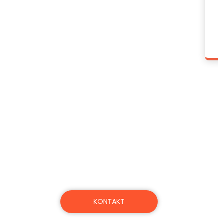
: Für große und klein
tung von Einwanderungsfällen und die Einhaltun
Größe. Entdecken Sie unsere flexiblen Preispläne.
KONTAKT