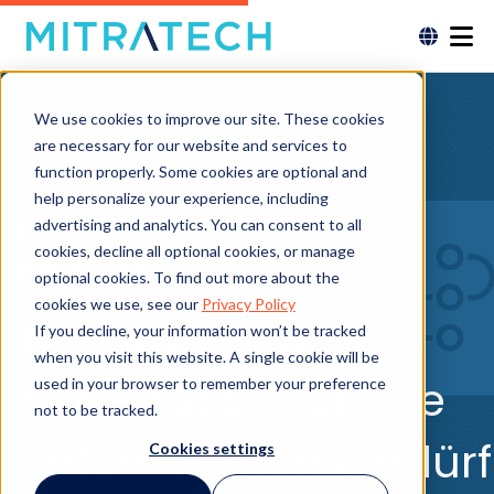
We use cookies to improve our site. These cookies
are necessary for our website and services to
function properly. Some cookies are optional and
help personalize your experience, including
Informationen zum
advertising and analytics. You can consent to all
cookies, decline all optional cookies, or manage
Produkt
optional cookies. To find out more about the
cookies we use, see our
Privacy Policy
TAP Workflow
If you decline, your information won’t be tracked
when you visit this website. A single cookie will be
Automation für Ihre
used in your browser to remember your preference
not to be tracked.
Unternehmensbedürf
Cookies settings