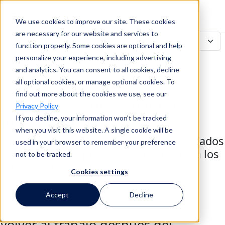
We use cookies to improve our site. These cookies
Buscar en
are necessary for our website and services to
function properly. Some cookies are optional and help
personalize your experience, including advertising
and analytics. You can consent to all cookies, decline
Buscar en
all optional cookies, or manage optional cookies. To
find out more about the cookies we use, see our
Centro de recursos para la
Privacy Policy
reinserción laboral
If you decline, your information won’t be tracked
when you visit this website. A single cookie will be
Ofrecer las soluciones y el apoyo adecuados
used in your browser to remember your preference
para ayudarle a pivotar y hacer frente a los
not to be tracked.
retos pospandémicos.
Cookies settings
Póngase en contacto con nosotros
Accept
Decline
Volver al trabajo después del