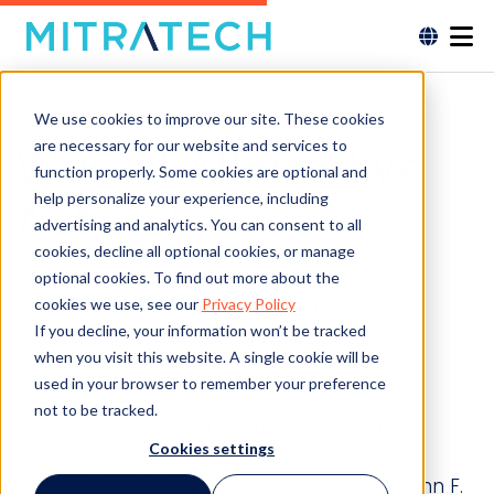
We use cookies to improve our site. These cookies
are necessary for our website and services to
Was ist Affirmative
function properly. Some cookies are optional and
help personalize your experience, including
Action?
advertising and analytics. You can consent to all
cookies, decline all optional cookies, or manage
Affirmative Action ist eine Reihe von
optional cookies. To find out more about the
cookies we use, see our
Privacy Policy
Maßnahmen, die zur Förderung der
If you decline, your information won’t be tracked
Chancengleichheit ergriffen wurden, um
when you visit this website. A single cookie will be
sicherzustellen, dass unterrepräsentierte
used in your browser to remember your preference
Gruppen, insbesondere Minderheiten,
not to be tracked.
gleichberechtigt vertreten sind, und damit
Cookies settings
Diskriminierung zu bekämpfen. Der Begriff
"Affirmative Action" wurde von Präsident John F.