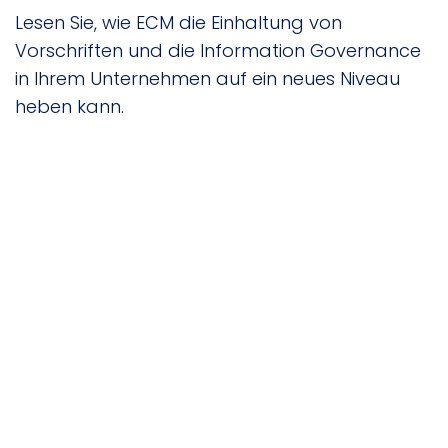
Lesen Sie, wie ECM die Einhaltung von
Vorschriften und die Information Governance
in Ihrem Unternehmen auf ein neues Niveau
heben kann.
Blog-Beitrag
Wie ermöglicht ECM ein
effizienteres Arbeiten von
zu Hause aus während des
COVID-19?
MEHR ERFAHREN
Blog-Beitrag
Die 5 wichtigsten
Verwendungszwecke für
DataStore auf der ganzen
Welt