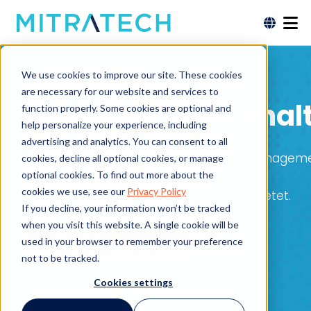
Verwaltung von
We use cookies to improve our site. These cookies
are necessary for our website and services to
Unternehmensinhal
function properly. Some cookies are optional and
help personalize your experience, including
advertising and analytics. You can consent to all
Wie Best-in-Class Enterprise Content Managem
cookies, decline all optional cookies, or manage
optional cookies. To find out more about the
eine zentrale Quelle der Wahrheit für alle
cookies we use, see our
Privacy Policy
Unternehmensdaten und -dokumente bietet.
If you decline, your information won’t be tracked
when you visit this website. A single cookie will be
used in your browser to remember your preference
Kontakt zu einem Experten
not to be tracked.
Cookies settings